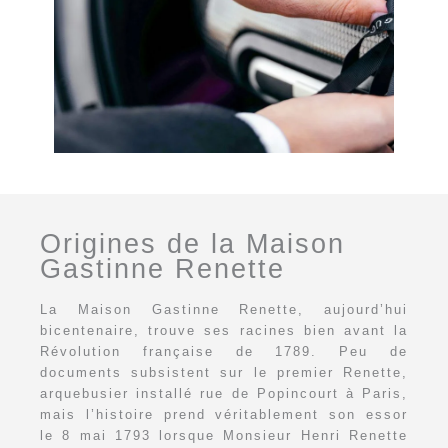
Origines de la Maison
Gastinne Renette
La Maison Gastinne Renette, aujourd’hui
bicentenaire, trouve ses racines bien avant la
Révolution française de 1789. Peu de
documents subsistent sur le premier Renette,
arquebusier installé rue de Popincourt à Paris,
mais l’histoire prend véritablement son essor
le 8 mai 1793 lorsque Monsieur Henri Renette