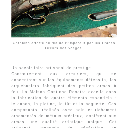
Carabine offerte au fils de l'Empereur par les Francs
Tireurs des Vosges.
Un savoir-faire artisanal de prestige
Contrairement aux armuriers, qui se
concentrent sur les équipements défensifs, les
arquebusiers fabriquent des petites armes à
feu. La Maison Gastinne Renette excelle dans
la fabrication de quatre éléments essentiels :
le canon, la platine, le fût et la baguette. Ces
composants, réalisés avec soin et richement
ornementés de métaux précieux, confèrent aux
armes une qualité artistique unique. Cet
artisanat, transmis de génération en