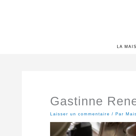
Aller
au
contenu
LA MAI
Gastinne Renet
Laisser un commentaire
/ Par
Mai